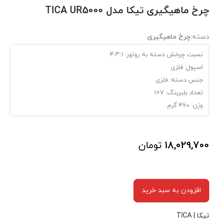
چرخ ماهیگیری تیکا مدل TICA UR5000
دسته:
چرخ ماهیگیری
نسبت چرخش دسته به روتور: ۴
.۳:۱
اسپول:
فلزی
جنس دسته:
فلزی
تعداد بلبرینگ:
۷+۱
وزن:
۴۶۰ گرم
18,029,700
تومان
افزودن به سبد خرید
تیکا | TICA