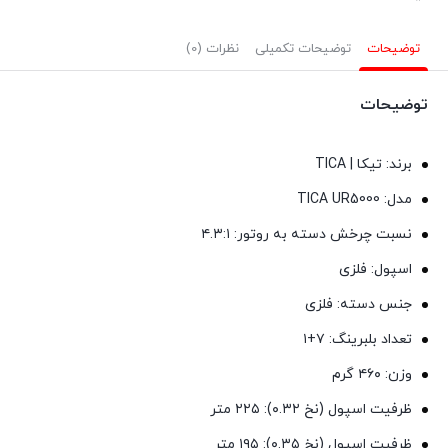
توضیحات
توضیحات تکمیلی
نظرات (0)
توضیحات
برند: تیکا | TICA
مدل: TICA UR5000
نسبت چرخش دسته به روتور: ۴
.۳:۱
اسپول:
فلزی
جنس دسته:
فلزی
تعداد بلبرینگ:
۷+۱
وزن:
۴۶۰ گرم
ظرفیت اسپول (نخ ۰.۳۲):
۲۲۵ متر
ظرفیت اسپول (نخ ۰.۳۵):
۱۹۵ متر