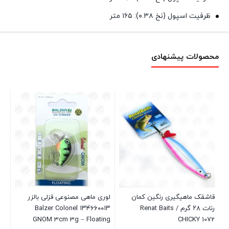
ظرفیت اسپول (نخ ۰.۳۸):
۱۶۵ متر
محصولات پیشنهادی
قاشقک ماهیگیری رنگین کمان
لوری ماهی مصنوعی قزلی بالزر
mp
رنات ۲۸ گرم / Renat Baits
۱۳۴۶۶۰۰۱۳ Balzer Colonel
00
GNOM 3cm 3g – Floating
CHICKY 1072