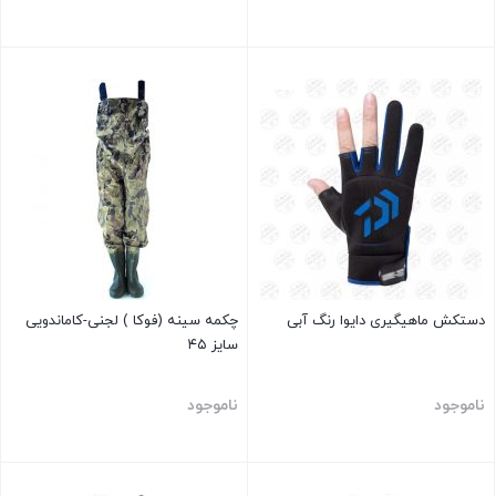
بستن
بستن
دستکش ماهیگیری دایوا رنگ آبی
چکمه سینه (فوکا ) لجنی-کاماندویی
سایز ۴۵
ناموجود
ناموجود
بستن
بستن