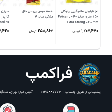
نخ نایلونی ماهیگیری پلیکان
لانسه مپس پرچمی خال
سوزن گی
۲۵۰ متری سایز ۰.۴۰ , Pelican
مشکی سایز ۴
ک
boilies
Extra Strong 0.40 mm
7,420
258,863
1,207,440
تومان
تومان
پشتیبانی از طریق واتساپ :
۰۹۳۵۸۸۷۷۷۹۹
آدرس انبار: تهران، شادآباد، خیابان ١٧ شهریور، بین شهدای اسلامی 