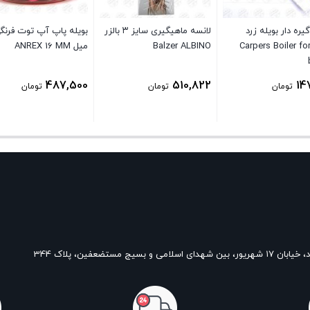
ره دار بویله زرد
لانسه ماهیگیری سایز ۳ بالزر
ارپرز Carpers Boiler for
Balzer ALBINO
میل ANREX 16 MM
487,500
510,822
14
تومان
تومان
تومان
و بسیج مستضعفین، پلاک 344