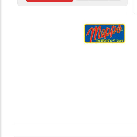
مپس
قرمز
مات
سایز
۲
عدد