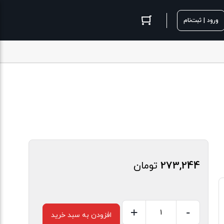
ورود | ثبت‌نام
273,244
تومان
+
-
افزودن به سبد خرید
لانسه