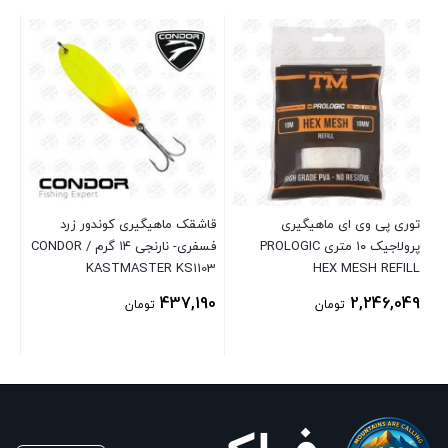
لار
توری پی وی ای ماهیگیری
قاشقک ماهیگیری کوندور زرد
پرولاجیک ۱۰ متری PROLOGIC
فسفری- نارنجی ۱۴ گرم / CONDOR
50
KASTMASTER KS1103
HEX MESH REFILL
437,190
2,246,049
تومان
تومان