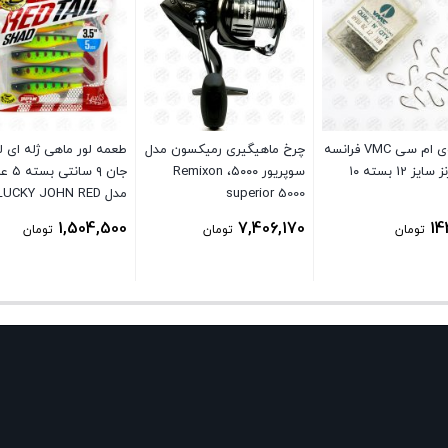
قلاب وی ام سی VMC فرانسه
چرخ ماهیگیری رمیکسون مدل
طعمه لور ماهی ژله ای ل
8910 برنز سایز 12 بسته ۱۰
سوپریور ۵۰۰۰، Remixon
جان ۹ سا
superior 5000
مدل LUCKY JOHN RED
TAIL SHAD PG01
1,504,500
7,406,170
14
تومان
تومان
تومان