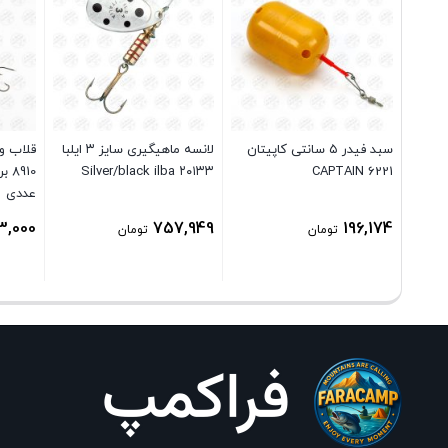
سبد فیدر ۵ سانتی کاپیتان
لانسه ماهیگیری سایز ۳ ایلبا
۲۰۱۳۳ Silver/black ilba
CAPTAIN 6221
عددی
3,000
757,949
196,174
تومان
تومان