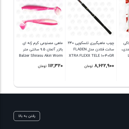
اکی
چوب ماهیگیری تلسکوپی ۲۴۰
ماهی مصنوعی کرم ژله ای
نتی بسته ۵ عددی،
سانت فلادن مدل FLADEN
بالزر آلمان ۹.۵ سانتی متر
ER SET
Balzer Shirasu Akiri Worm
XTRA FLEXX TELE 10-40GR
26,275
007
112,320
8,622,900
تومان
تومان
رفتن به بالا