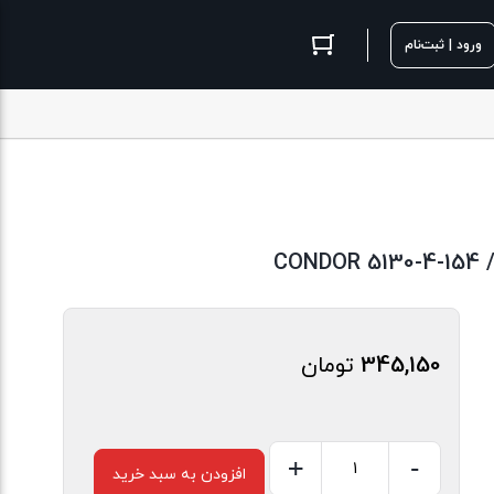
ورود | ثبت‌نام
345,150
تومان
+
-
افزودن به سبد خرید
لانسه