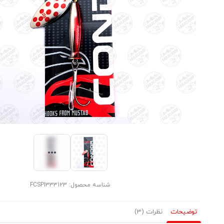
شناسه محصول:
FCSPI333123
توضیحات
نظرات (3)