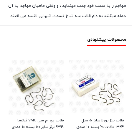
مهاجم را به سمت خود جذب مینماید ، و وقتی ماهیان مهاجم به آن
حمله میکنند به دام قلاب سه شاخ قسمت انتهایی لانسه می افتند
محصولات پیشنهادی
O۲۲ بسته 
قلاب برنز یوولا سایز ۵ مدل
قلاب وی ام سی VMC فرانسه
Youvella 1364 بسته ۱۰ عددی
9399 برنز سایز 1/0 بسته ۱۰ عددی