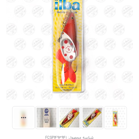
شناسه محصول:
FCSPI493941