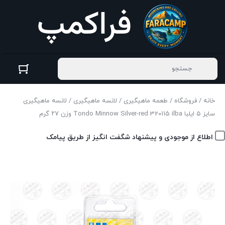
خانه
/
فروشگاه
/
طعمه ماهیگیری
/
لانسه ماهیگیری
/ لانسه ماهیگیری
سایز ۵ ایلبا Tondo Minnow Silver-red 320115 ilba وزن ۲۷ گرم
اطلاع از موجودی و پیشنهاد شگفت انگیز از طریق پیامک