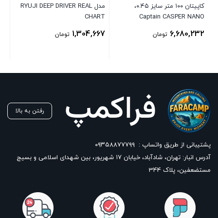
کاپیتان ۱۰۰ متر سایز ۰.۴۵،
مدل RYUJI DEEP DRIVER REAL
00
CHART
Captain CASPER NANO
1,304,667
6,680,232
تومان
تومان
رفتن به بالا
پشتیبانی از طریق واتساپ :
۰۹۳۵۸۸۷۷۷۹۹
آدرس انبار: تهران، شادآباد، خیابان ١٧ شهریور، بین شهدای اسلامی و بسیج
مستضعفین، پلاک 344