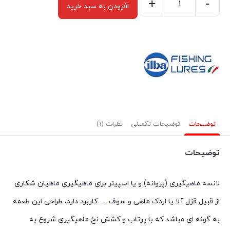
+
-
افزودن به سبد خرید
لانسه
ماهیگیری
سایز
۵
ایلبا
۲۰
گرمی
Gold/Red
توضیحات
توضیحات تکمیلی
نظرات (1)
Bubble
ilba
توضیحات
عدد
لانسه ماهیگیری (پروانه) و یا اسپینر برای ماهیگیری ماهیان شکاری
از قبیل قزل آلا یا اردک ماهی و سوف … کاربرد دارد، طراحی این طعمه
به گونه ای مباشد که با پرتاب و کشش نخ ماهیگیری شروع به