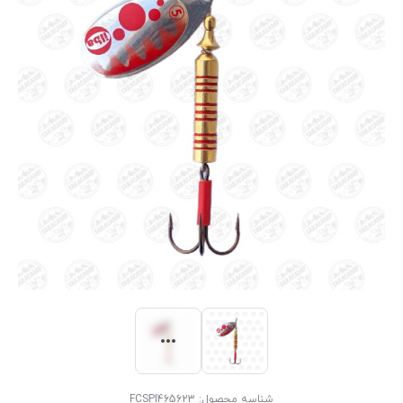
شناسه محصول:
FCSPI465623