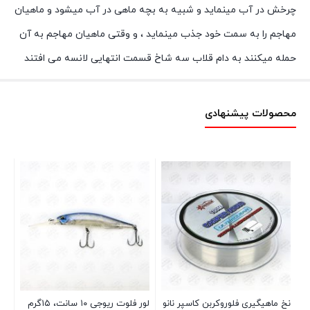
چرخش در آب مینماید و شبیه به بچه ماهی در آب میشود و ماهیان
مهاجم را به سمت خود جذب مینماید ، و وقتی ماهیان مهاجم به آن
حمله میکنند به دام قلاب سه شاخ قسمت انتهایی لانسه می افتند
محصولات پیشنهادی
8409 نیکل سای
نخ ماهیگیری فلوروکربن کاسپر نانو
لور فلوت ریوجی ۱۰ سانت، ۱۵گرم