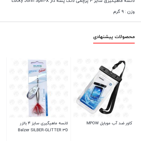
لانسه ماهیگیری سایز ۴ پرچمی لانگ پشه دار Lucky John Spin-X
وزن : ۹ گرم
محصولات پیشنهادی
۲۲ گرم 049-3
کاور ضد آب موبایل MPOW
لانسه ماهیگیری سایز ۴ بالزر
Balzer SILBER-GLITTER 3D
70