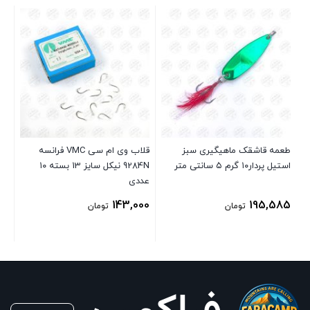
سایز
طعمه قاشقک ماهیگیری سبز
قلاب وی ام سی VMC فرانسه
استیل پردار۱۰ گرم ۵ سانتی متر
9284N نیکل سایز 13 بسته ۱۰
68
عددی
143,000
195,585
تومان
تومان