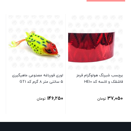
ما
برچسب شبرنگ هولوگرام قرمز
لوری قورباغه مصنوعی ماهیگیری
گرم 
قاشقک و لانسه کد HE10
۵ سانتی متر ۸ گرم کد GT1
95
146,250
37,050
تومان
تومان