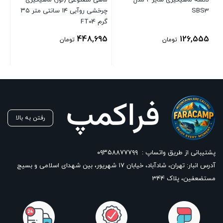
SBS3
چرخشی روآبی ۱۴ سانتی متر ۳۵
78
گرم FT04
448,695
126,555
تومان
تومان
رفتن به بالا
پشتیبانی از طریق واتساپ :
۰۹۳۵۸۸۷۷۷۹۹
آدرس انبار: تهران، شادآباد، خیابان ١٧ شهریور، بین شهدای اسلامی و بسیج
مستضعفین، پلاک 344