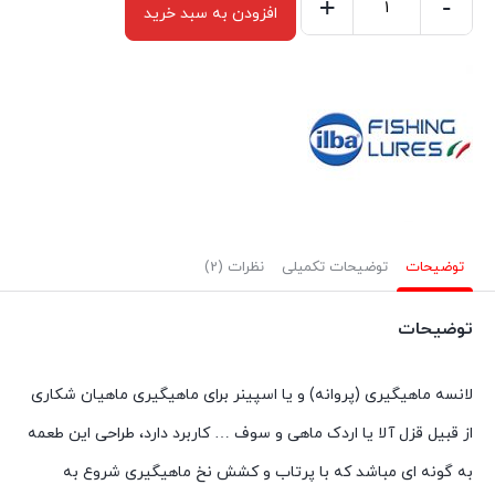
+
-
افزودن به سبد خرید
لانسه
ماهیگیری
سایز
۳
ایلبا
۲۸۵۳۳
Black-
Fl.orange
توضیحات
توضیحات تکمیلی
نظرات (2)
ilba
عدد
توضیحات
لانسه ماهیگیری (پروانه) و یا اسپینر برای ماهیگیری ماهیان شکاری
از قبیل قزل آلا یا اردک ماهی و سوف … کاربرد دارد، طراحی این طعمه
به گونه ای مباشد که با پرتاب و کشش نخ ماهیگیری شروع به