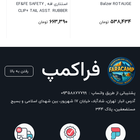
Balzer ROTAUGE
استتاری افه , EF&FE SAFETY
00
CLIP+ TAIL ASST. RUBBER
HG418
663,390
538,434
تومان
تومان
رفتن به بالا
پشتیبانی از طریق واتساپ :
۰۹۳۵۸۸۷۷۷۹۹
آدرس انبار: تهران، شادآباد، خیابان ١٧ شهریور، بین شهدای اسلامی و بسیج
مستضعفین، پلاک 344