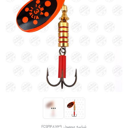
شناسه محصول:
FCSPI481739