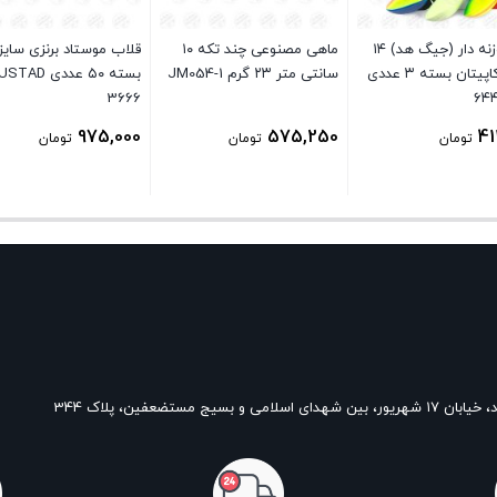
قلاب وزنه دار (جیگ هد) ۱۴
ماهی مصنوعی چند تکه ۱۰
گرمی کاپیتان بسته ۳ عددی
سانتی متر ۲۳ گرم JM054-1
بسته ۵۰ عددی AD
3666
975,000
575,250
41
تومان
تومان
تومان
و بسیج مستضعفین، پلاک 344