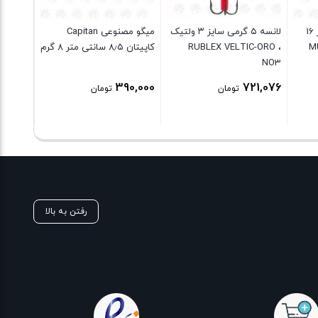
طعمه ک
قلاب موستاد برنزی سایز 16
لانسه ۵ گرمی سایز ۳ ولتیک
میگو مصنوعی Capitan
MUST
، RUBLEX VELTIC-ORO
کاپیتان ۸٫۵ سانتی متر ۸ گرم
NO3
EEN UV
6,750
390,000
721,076
تومان
تومان
رفتن به بالا