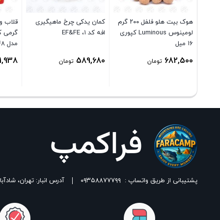
هوک بیت هلو فلفل ۲۰۰ گرم
کمان یدکی چرخ ماهیگیری
لومینوس Luminous کپوری
افه کد ۱، EF&FE
۱۶ میل
مدل ۶۴۴۸
1,938
589,680
682,500
تومان
تومان
پشتیبانی از طریق واتساپ :
۰۹۳۵۸۸۷۷۷۹۹
آدرس انبار: تهران، شادآباد، خیابان ١٧ شهریور، بین شهدای اسلامی 