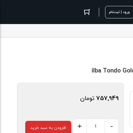
ورود | ثبت‌نام
757,949
تومان
+
-
افزودن به سبد خرید
لانسه