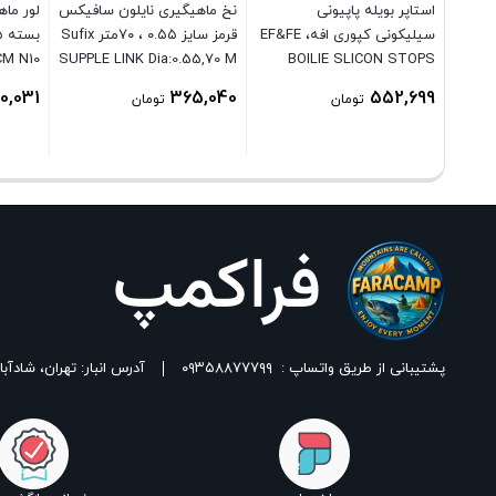
استاپر بویله پاپیونی
نخ ماهیگیری نایلون سافیکس
سیلیکونی کپوری افه، EF&FE
قرمز سایز ۰.۵۵ ، ۷۰متر Sufix
CM N10
SUPPLE LINK Dia:0.55,70 M
BOILIE SLICON STOPS
HG401
0,031
365,040
552,699
تومان
تومان
پشتیبانی از طریق واتساپ :
۰۹۳۵۸۸۷۷۷۹۹
آدرس انبار: تهران، شادآباد، خیابان ١٧ شهریور، بین شهدای اسلامی 