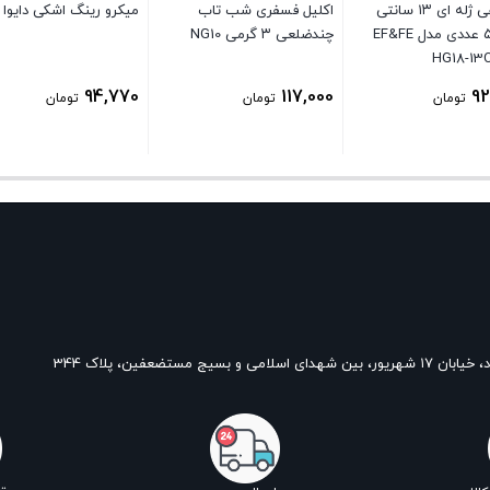
لور ماهی ژله ای ۱۳ سانتی
اکلیل فسفری شب تاب
میکرو رینگ اشکی دایوا
بسته ۵ عددی مدل EF&FE
چندضلعی ۳ گرمی NG10
HG18-13
94,770
117,000
92
تومان
تومان
تومان
و بسیج مستضعفین، پلاک 344