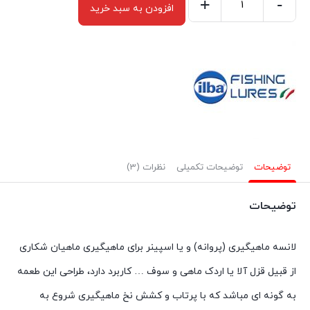
+
-
افزودن به سبد خرید
لانسه
ماهیگیری
سایز
۲
ایلبا
۸۵۲۱۲
ROBIN
BASIC
توضیحات
توضیحات تکمیلی
نظرات (3)
Gold/Red
عدد
توضیحات
لانسه ماهیگیری (پروانه) و یا اسپینر برای ماهیگیری ماهیان شکاری
از قبیل قزل آلا یا اردک ماهی و سوف … کاربرد دارد، طراحی این طعمه
به گونه ای مباشد که با پرتاب و کشش نخ ماهیگیری شروع به