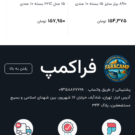
8910 برنز سایز 15 بسته ۱۰ عددی
15 مدل 221C بسته ۱۰ عددی
30
157,950
154,375
تومان
تومان
رفتن به بالا
پشتیبانی از طریق واتساپ :
۰۹۳۵۸۸۷۷۷۹۹
آدرس انبار: تهران، شادآباد، خیابان ١٧ شهریور، بین شهدای اسلامی و بسیج
مستضعفین، پلاک 344