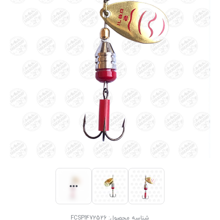
شناسه محصول:
FCSPI472526