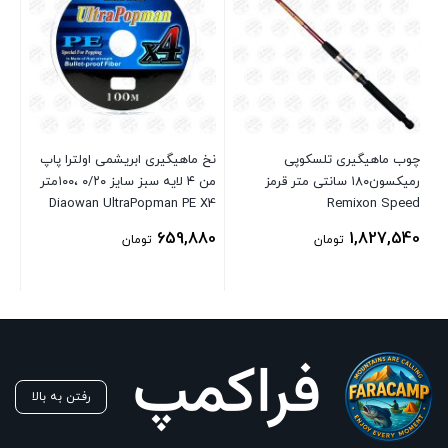
LE
چوب ماهیگیری تلسکوپی
نخ ماهیگیری ابریشمی اولترا پاپ
رمیکسون۱۸۰ سانتی متر قرمز
من ۴ لایه سبز سایز ۰/۲۰ ،۱۰۰متر
64
Diaowan UltraPopman PE X4
Remixon Speed
659,880
1,827,540
تومان
تومان
رفتن به بالا