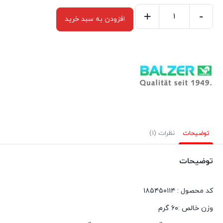
+
-
افزودن به سبد خرید
خمیر
قزل
آلا
شناور
بالزر
طعم
مارشملو
BALZER
توضیحات
نظرات (1)
Trout
Attack
توضیحات
Marshmallow
عدد
کد محصول : ۱۸۵۴۵۰۱۱۴
وزن خالص :۶۰ گرم