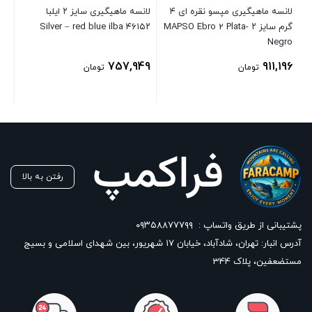
عد
لانسه ماهیگیری مپسو نقره ای ۴
لانسه ماهیگیری سایز ۲ ایلبا
گرم سایز ۲ MAPSO Ebro 2 Plata-
۴۶۱۵۲ Silver – red blue ilba
04
Negro
757,949
911,196
تومان
تومان
رفتن به بالا
پشتیبانی از طریق واتساپ :
۰۹۳۵۸۸۷۷۷۹۹
آدرس انبار: تهران، شادآباد، خیابان ١٧ شهریور، بین شهدای اسلامی و بسیج
مستضعفین، پلاک 344