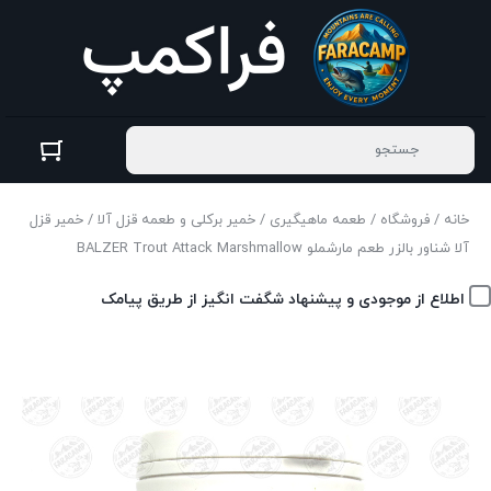
خانه
/
فروشگاه
/
طعمه ماهیگیری
/
خمیر برکلی و طعمه قزل آلا
/ خمیر قزل
آلا شناور بالزر طعم مارشملو BALZER Trout Attack Marshmallow
اطلاع از موجودی و پیشنهاد شگفت انگیز از طریق پیامک