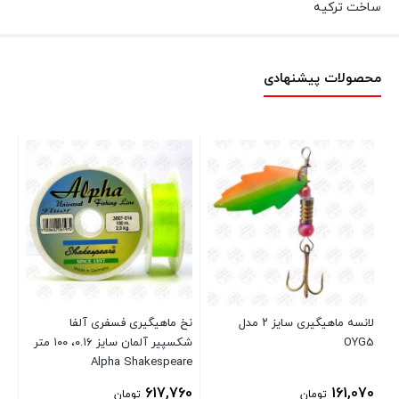
ساخت ترکیه
محصولات پیشنهادی
17
لانسه ماهیگیری سایز ۲ مدل
نخ ماهیگیری فسفری آلفا
OYG5
شکسپیر آلمان سایز ۰.۱۶، ۱۰۰ متر
99
Alpha Shakespeare
617,760
161,070
تومان
تومان