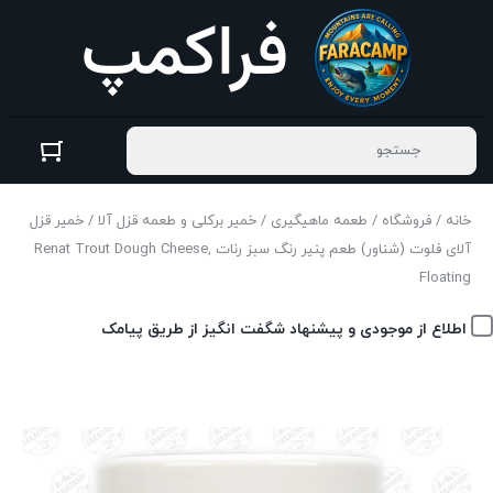
خانه
/
فروشگاه
/
طعمه ماهیگیری
/
خمیر برکلی و طعمه قزل آلا
/ خمیر قزل
آلای فلوت (شناور) طعم پنیر رنگ سبز رنات ,Renat Trout Dough Cheese
Floating
اطلاع از موجودی و پیشنهاد شگفت انگیز از طریق پیامک