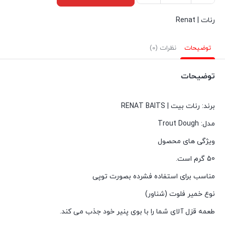
قزل
رنات | Renat
آلای
فلوت
توضیحات
نظرات (0)
(شناور)
طعم
توضیحات
پنیر
رنگ
برند: رنات بیت | RENAT BAITS
سبز
مدل: Trout Dough
رنات
,Renat
ویژگی های محصول
Trout
50 گرم است.
Dough
مناسب برای استفاده فشرده بصورت توپی
Cheese
نوع خمیر فلوت (شناور)
Floating
عدد
طعمه قزل آلای شما را با بوی پنیر خود جذب می کند.