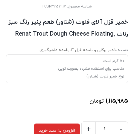
شناسه محصول:
FCBR3352917
خمیر قزل آلای فلوت (شناور) طعم پنیر رنگ سبز
رنات ,Renat Trout Dough Cheese Floating
دسته:
خمیر برکلی و طعمه قزل آلا
,
طعمه ماهیگیری
50 گرم است.
مناسب برای استفاده فشرده بصورت توپی
نوع خمیر فلوت (شناور)
1,115,985
تومان
+
-
افزودن به سبد خرید
خمیر