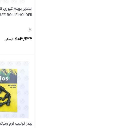
&FE BOILIE HOLDER
5
504,934
تومان
بستن
بیدز تولیپ نرم رمیک