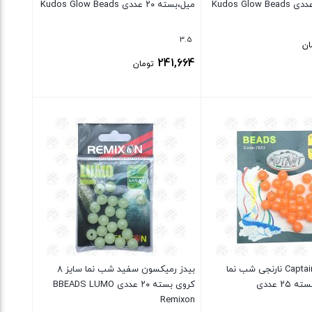
میل،بسته ۲۰ عددی Kudos Glow Beads
3.5
ان
241,664
تومان
بستن
بیدز Captain Mutant نارنجی شب نما
بیدز رمیکسون سفید شب نما سایز ۸
کروی بسته ۲۰ عددی BBEADS LUMO
Remixon