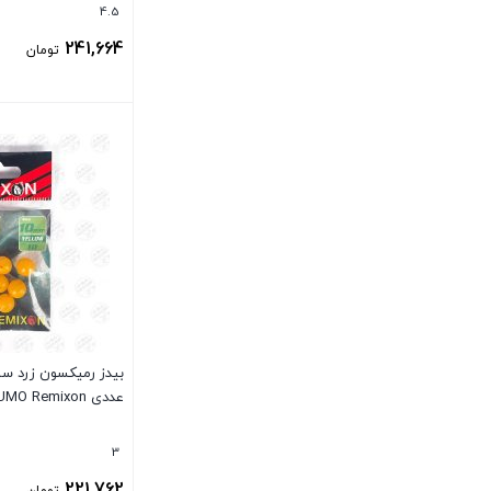
4.5
241,664
تومان
بستن
عددی BBEADS LUMO Remixon
3
221,762