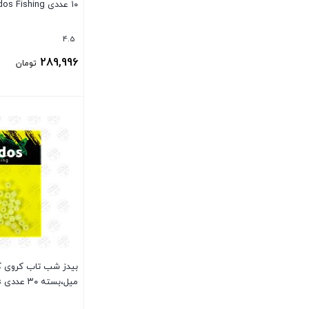
۱۰ عددی Kudos Fishing
4.5
289,996
تومان
بستن
میل،بسته ۳۰ عددی Kudos Glow Beads