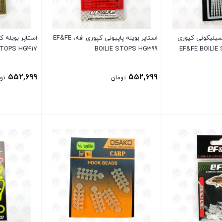
 سیلیکونی کپوری
استاپر بویله پاپیونی کپوری افه، EF&FE
EF&FE BOILIE S
BOILIE STOPS HG399
TOPS HG417
552,699
552,699
تومان
تو
بستن
بستن