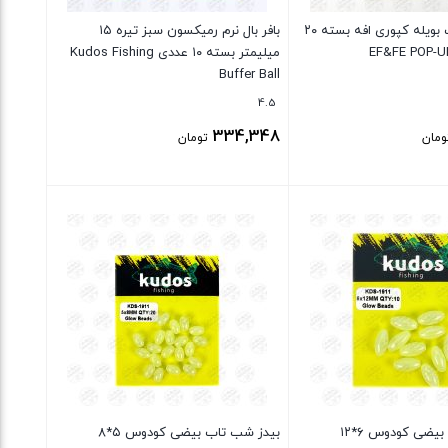
المنت پاپ آپ بویله کپوری افه بسته ۲۰
بافر بال نرم رمیکسون سبز تیره ۱۵
میلیمتر بسته ۱۰ عددی Kudos Fishing
Buffer Ball
4.5
334,348
ومان
تومان
بستن
بیدز شب تاب بیضی کودوس ۶*۱۲
بیدز شب تاب بیضی کودوس ۵*۸