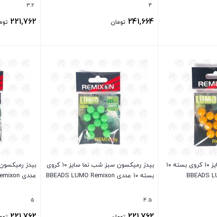
3.2
4
221,762
241,664
تومان
توم
بستن
بستن
بیدز رمیکسون زرد سایز ۱۰ کروی بسته ۱۰
بیدز رمیکسون سبز شب نما سایز ۱۰ کروی
بسته ۱۰ عددی BBEADS LUMO Remixon
عددی BBEADS LUMO Remixon
5
4.5
221,762
221,762