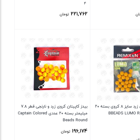
4
221,762
ان
تومان
بستن
بیدز رمیکسون زرد سایز ۸ کروی بسته ۲۰
بیدز کاپیتان کروی زرد و نارنجی قطر ۷.۸
میلیمتر بسته ۲۰ عددی Captain Colored
Beads Round
196,174
تومان