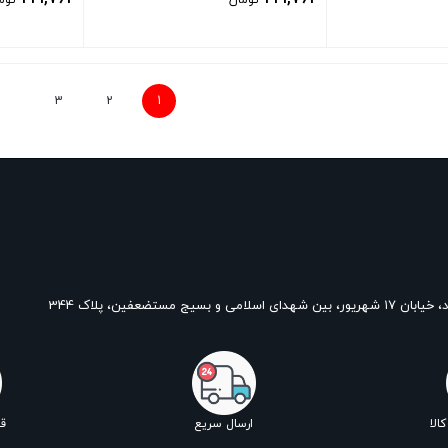
تومان
توم
بستن
بستن
3
2
1
و بسیج مستضعفین، پلاک 344
الا
ارسال سریع
ق