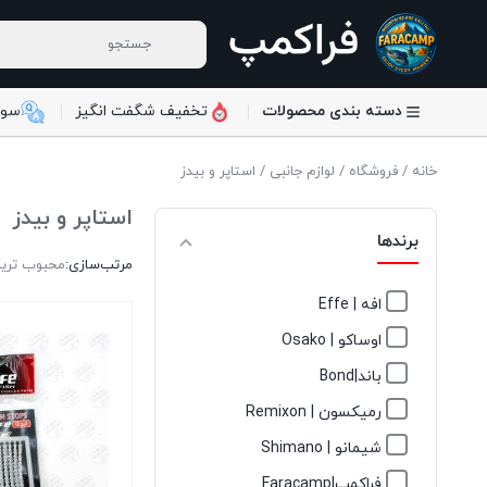
دسته بندی محصولات
تخفیف شگفت انگیز
سوا
خانه
/
فروشگاه
/
لوازم جانبی
/ استاپر و بیدز
استاپر و بیدز
برندها
مرتب‌سازی:
محبوب تری
افه | Effe
اوساکو | Osako
باند|Bond
رمیکسون | Remixon
شیمانو | Shimano
فراکمپ|Faracamp