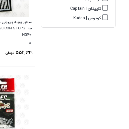
کاپیتان | Captain
کودوس | Kudos
استاپر بویله پاپیونی
افه، LICON STOPS
HG401
5
552,699
تومان
بستن