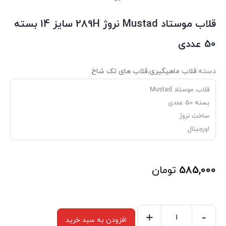
قلاب موستاد Mustad نروژ 289H سایز 14 بسته
50 عددی
دسته:
قلاب ماهیگیری
,
قلاب های تک شاخ
قلاب موستاد Mustad
بسته 50 عددی
ساخت نروژ
اورجینال
585,000
تومان
+
-
افزودن به سبد خرید
قلاب