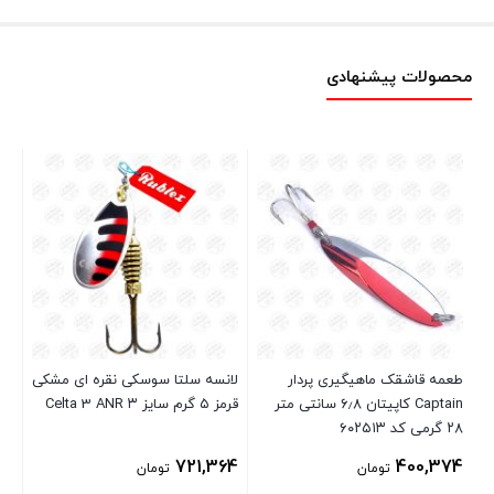
محصولات پیشنهادی
ER
طعمه قاشقک ماهیگیری پردار
لانسه سلتا سوسکی نقره ای مشکی
Captain کاپیتان ۶٫۸ سانتی متر
قرمز ۵ گرم سایز ۳ Celta 3 ANR
34
۲۸ گرمی کد ۶۰۲۵۱۳
721,364
400,374
تومان
تومان