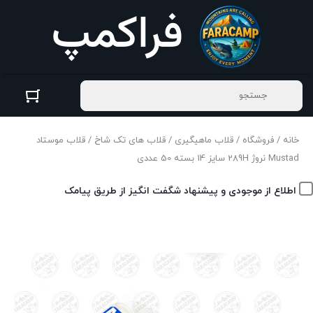
خانه
/
فروشگاه
/
قلاب ماهیگیری
/
قلاب های تک شاخ
/ قلاب موستاد
Mustad نروژ 289H سایز 14 بسته 50 عددی
اطلاع از موجودی و پیشنهاد شگفت انگیز از طریق پیامک