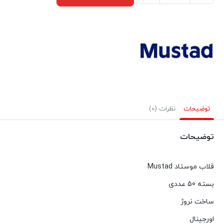
موستاد
Mustad
نروژ
289H
سایز
14
بسته
توضیحات
نظرات (0)
50
عددی
توضیحات
عدد
قلاب موستاد Mustad
بسته 50 عددی
ساخت نروژ
اورجینال