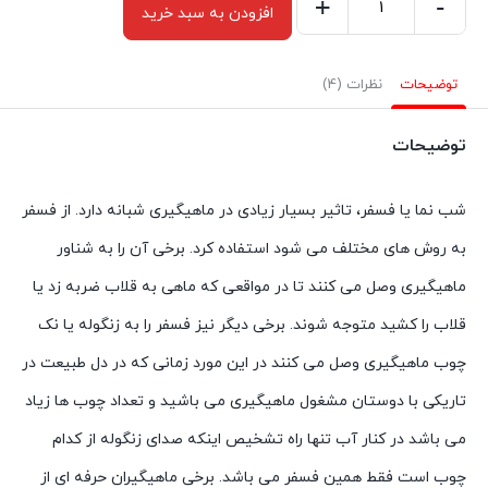
+
-
افزودن به سبد خرید
فسفر
ماهیگیری
۴
توضیحات
نظرات (4)
بسته
۲
توضیحات
عددی
قطر
شب نما یا فسفر، تاثیر بسیار زیادی در ماهیگیری شبانه دارد. از فسفر
۴.۵
به روش های مختلف می شود استفاده کرد. برخی آن را به شناور
میلی
ماهیگیری وصل می کنند تا در مواقعی که ماهی به قلاب ضربه زد یا
متر
قلاب را کشید متوجه شوند. برخی دیگر نیز فسفر را به زنگوله یا نک
طول
۳۷
چوب ماهیگیری وصل می کنند در این مورد زمانی که در دل طبیعت در
میلیمتر
تاریکی با دوستان مشغول ماهیگیری می باشید و تعداد چوب ها زیاد
عدد
می باشد در کنار آب تنها راه تشخیص اینکه صدای زنگوله از کدام
چوب است فقط همین فسفر می باشد. برخی ماهیگیران حرفه ای از