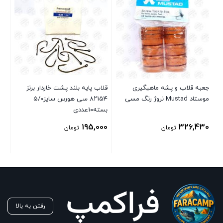
چو
ilk
جعبه قلاب و پشه ماهیگیری
قلاب پایه بلند پشت خاردار برنز
0g
موستاد Mustad نروژ رنگ مسی
۸۲۱۵۴ سی هورس سایز۵/۰
00
بسته۱۰عددی
195,000
326,430
تومان
تومان
رفتن به بالا