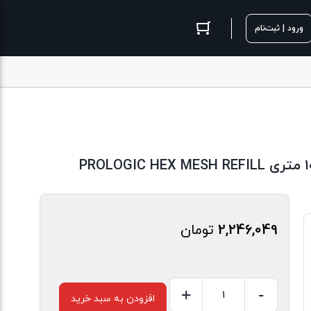
ورود | ثبت‌نام
2,246,049
تومان
+
-
افزودن به سبد خرید
توری