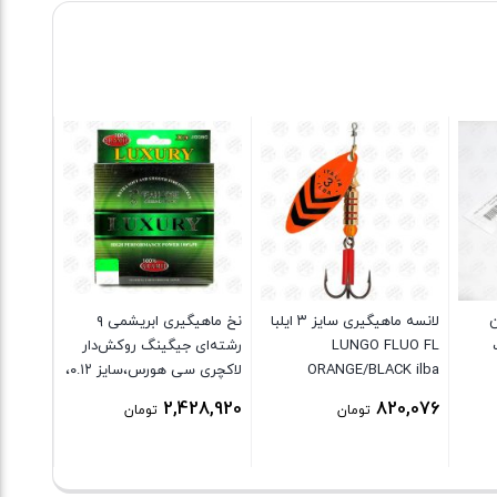
بست پر
ن
لانسه ماهیگیری سایز ۳ ایلبا
نخ ماهیگیری ابریشمی ۹
نت
LUNGO FLUO FL
رشته‌ای جیگینگ روکش‌دار
۱۰ عددی
ORANGE/BLACK ilba
لاکچری سی هورس،سایز ۰.۱۲،
76,904
۱۵۰ متری SEA HORSE
2,428,920
820,076
تومان
تومان
LUXURY JIGGING X9
H