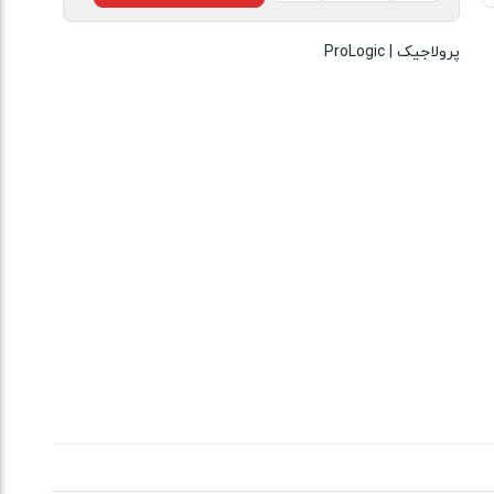
پی
وی
پرولاجیک | ProLogic
ای
ماهیگیری
پرولاجیک
۱۰
متری
PROLOGIC
HEX
MESH
REFILL
عدد