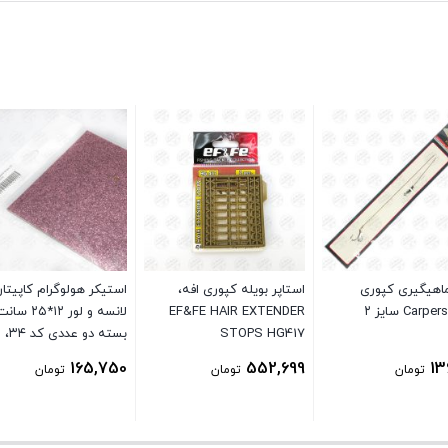
اهیگیری کپوری
استاپر بویله کپوری افه،
استیکر هولوگرام کاپیتا
Carp سایز ۲
EF&FE HAIR EXTENDER
لانسه و لور ۱۲*۲۵ سا
STOPS HG417
بسته دو عددی کد ۳۴،
CAPTAIN YALDIZ
165,750
552,699
13
تومان
تومان
تومان
OLOGRAMLI STICKER