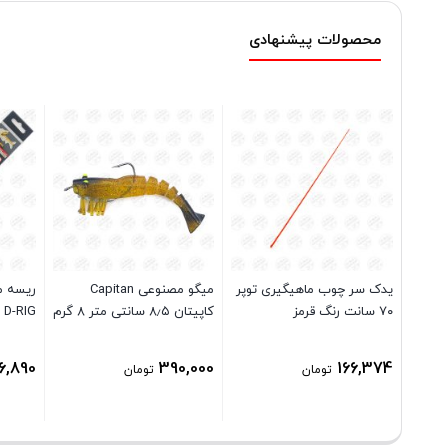
محصولات پیشنهادی
یدک سر چوب ماهیگیری توپر
میگو مصنوعی Capitan
ریسه م
۷۰ سانت رنگ قرمز
کاپیتان ۸٫۵ سانتی متر ۸ گرم
ers D-RIG
6,890
390,000
166,374
تومان
تومان