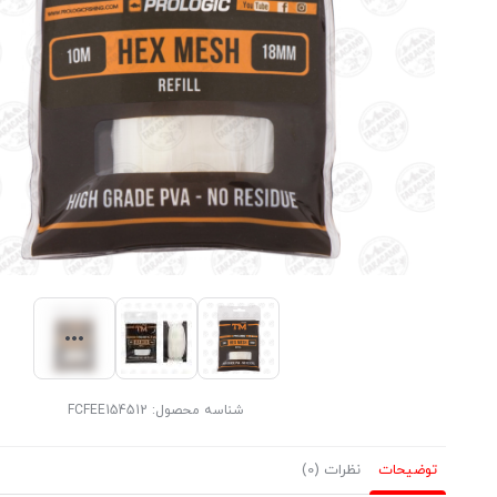
شناسه محصول:
FCFEE154512
توضیحات
نظرات (0)