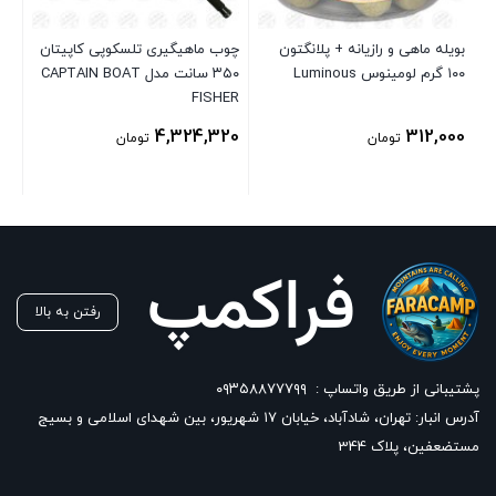
مدل 000
بویله ماهی و رازیانه + پلانگتون
چوب ماهیگیری تلسکوپی کاپیتان
۱۰۰ گرم لومینوس Luminous
۳۵۰ سانت مدل CAPTAIN BOAT
82
FISHER
4,324,320
312,000
تومان
تومان
رفتن به بالا
پشتیبانی از طریق واتساپ :
۰۹۳۵۸۸۷۷۷۹۹
آدرس انبار: تهران، شادآباد، خیابان ١٧ شهریور، بین شهدای اسلامی و بسیج
مستضعفین، پلاک 344