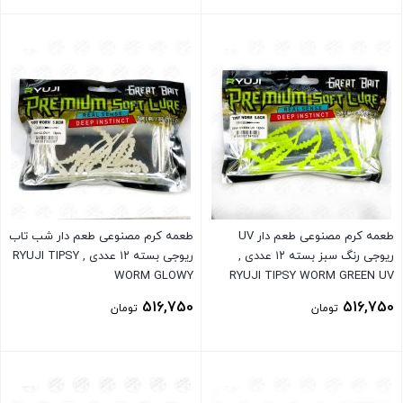
بستن
بستن
طعمه کرم مصنوعی طعم دار UV
طعمه کرم مصنوعی طعم دار شب تاب
ریوجی رنگ سبز بسته ۱۲ عددی ,
ریوجی بسته ۱۲ عددی , RYUJI TIPSY
WORM GLOWY
RYUJI TIPSY WORM GREEN UV
516,750
516,750
تومان
تومان
بستن
بستن