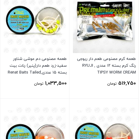
طعمه کرم مصنوعی طعم دار ریوجی
طعمه مصنوعی دم موشی شناور
رنگ کرم بسته ۱۲ عددی , RYUJI
سفید-زرد طعم دار(پنیر) رنات بیت
TIPSY WORM CREAM
بسته ۱۵ عددی,Renat Baits Tailed
Trout Master
1,033,500
516,750
تومان
تومان
بستن
بستن