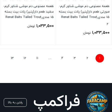
طعمه مصنوعی دم موشی شناور کرم-
طعمه مصنوعی دم موشی شناور کرم-
صورتی طعم دار(پنیر) رنات بیت بسته
سفید طعم دار(پنیر) رنات بیت بسته
۱۵ عددی,Renat Baits Tailed Trout
۱۵ عددی,Renat Baits Tailed Trout
Master
Master
4
1,033,500
تومان
1,033,500
تومان
بستن
بستن
13
12
11
…
4
3
2
1
رفتن به بالا