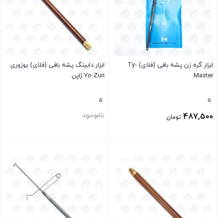
ابزار گره زن پشه بافی (فلای) Ty-
ابزار دابینگ پشه بافی (فلای) یوزوری
Master
Yo-Zuri ژاپن
5
5
ناموجود
487,500
تومان
بستن
بستن