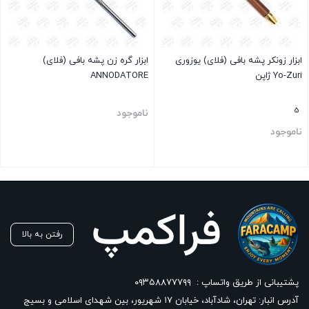
ابزار زونکر پشه بافی (فلای) یوزوری
ابزار گره زن پشه بافی (فلای)
Yo-Zuri ژاپن
ANNODATORE
5
ناموجود
ناموجود
بستن
بستن
رفتن به بالا
پشتیبانی از طریق واتساپ :
۰۹۳۵۸۸۷۷۷۹۹
آدرس انبار: تهران، شادآباد، خیابان ١٧ شهریور، بین شهدای اسلامی و بسیج