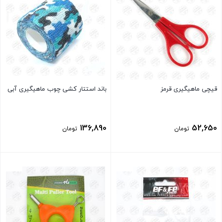
قیچی ماهیگیری قرمز
باند استتار کشی چوب ماهیگیری آبی
136,890
52,650
تومان
تومان
بستن
بستن