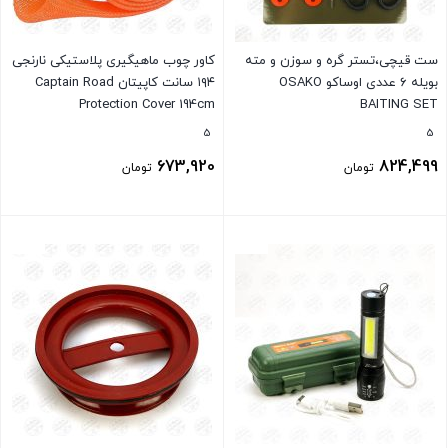
ست قیچی،تستر گره و سوزن و مته
کاور چوب ماهیگیری پلاستیکی نارنجی
بویله ۶ عددی اوساکو OSAKO
۱۹۴ سانت کاپیتان Captain Road
Protection Cover 194cm
BAITING SET
5
5
673,920
824,499
تومان
تومان
بستن
بستن