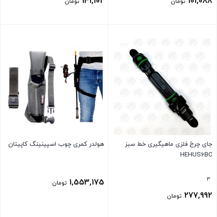
141,102
101,088
تومان
تومان
بستن
بستن
جای چرخ فلزی ماهیگیری خط سبز
هولدر کمری چوب اسپینینگ کاپیتان
HEHUS6BC
3
1,553,175
تومان
277,992
تومان