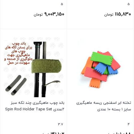
5
5
9,003,150
115,830
تومان
تومان
بستن
بستن
تخته ابر اسفنجی ریسه ماهیگیری
باند چوب ماهیگیری چند تکه سبز
سایز ۱ بسته ۱۰ عددی
۲عددی Spin Rod Holder Tape Set
3.7
4