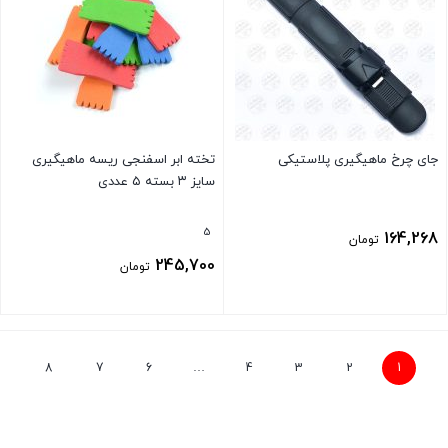
جای چرخ ماهیگیری پلاستیکی
تخته ابر اسفنجی ریسه ماهیگیری
سایز ۳ بسته ۵ عددی
5
164,268
تومان
245,700
تومان
بستن
بستن
8
7
6
…
4
3
2
1