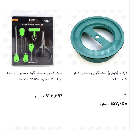
بستن
بستن
قرقره (فولی) ماهیگیری دستی قطر
ست قیچی،تستر گره و سوزن و مته
۱۶.۵ سانت
بویله ۵ عددی HIRSI BNS201
5
824,499
تومان
157,950
تومان
بستن
بستن