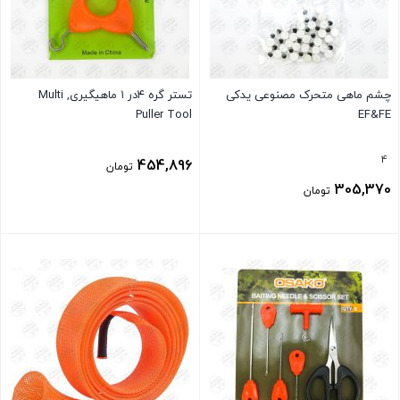
چشم ماهی متحرک مصنوعی یدکی
تستر گره ۴در ۱ ماهیگیری, Multi
Puller Tool
EF&FE
4
454,896
تومان
305,370
تومان
بستن
بستن