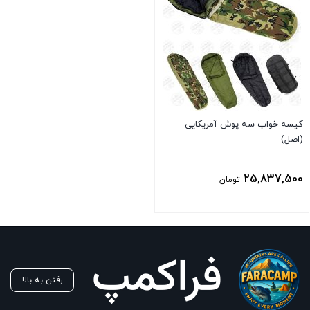
کیسه خواب سه پوش آمریکایی
(اصل)
25,837,500
تومان
بستن
رفتن به بالا