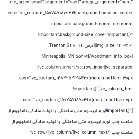
title_size=”small” alignment=”right” image_alignment=”right”
css=”.vc_custom_1507571805319{background-position: center
!important;background-repeat: no-repeat
!important;background-size: cover !important;}”
img_size=”40×40″]
آدرس:
8099 Trenton St.
Minneapolis, MN 55406[/woodmart_info_box]
[/vc_column_inner][/vc_row_inner][vc_separator
css=”.vc_custom_1484254145420{margin-bottom: 30px
!important;}”][vc_column_text
css=”.vc_custom_1507571870468{margin-bottom: 0px
!important;}”]لورم ایپسوم متن ساختگی با تولید سادگی نامفهوم از
صنعت چاپ لورم ایپسوم متن ساختگی با تولید سادگی نامفهوم از
صنعت چاپ.[/vc_column_text][/vc_column][/vc_row]