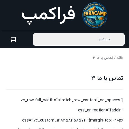
خانه
/ تماس با ما 3
تماس با ما 3
[vc_row full_width=”stretch_row_content_no_spaces”
css_animation=”fadeIn”
css=”.vc_custom_1484584585742{margin-top: -40px