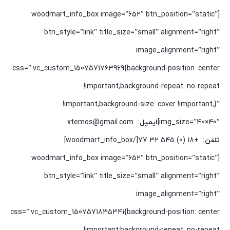
[woodmart_info_box image=”652″ btn_position=”static”
btn_style=”link” title_size=”small” alignment=”right”
image_alignment=”right”
css=”.vc_custom_1507571763969{background-position: center
!important;background-repeat: no-repeat
!important;background-size: cover !important;}”
img_size=”40×40″]
ایمیل:
xtemos@gmail.com
تلفن:
+18 (0) 545 77 32[/woodmart_info_box]
[woodmart_info_box image=”652″ btn_position=”static”
btn_style=”link” title_size=”small” alignment=”right”
image_alignment=”right”
css=”.vc_custom_1507571835341{background-position: center