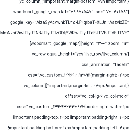
!important;margin-bottom: 8vh !important;}”][vc_column]
[woodmart_google_map lat=”39.950557″ lon=”-75.140658″
google_key=”AIzaSyAc7wnkTL45-LF9qrbaT-XLJn3AszvixZE”
UyMmNvbG9yJTIyJTNBJTIyJTIzODljYWRhJTIyJTdEJTVEJTdEJTVE”
height=”300″ zoom=”12″][/woodmart_google_map]
[/vc_column][/vc_row][vc_row equal_height=”yes”
css_animation=”fadeIn”
css=”.vc_custom_1496931930911{margin-right: -40px
!important;margin-left: -40px !important;}”][vc_column
offset=”vc_col-lg-6 vc_col-md-6″
css=”.vc_custom_1496932335926{border-right-width: 1px
!important;padding-top: 20px !important;padding-right: 40px
!important;padding-bottom: 10px !important;padding-left: 40px