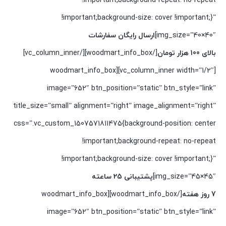
!important;background-repeat: no-repeat
!important;background-size: cover !important;}”
img_size=”40×40″]
ارسال رایگان سفارشات
بالای 100 هزار تومان
[/woodmart_info_box][/vc_column_inner]
[vc_column_inner width=”1/2″][woodmart_info_box
image=”652″ btn_position=”static” btn_style=”link”
title_size=”small” alignment=”right” image_alignment=”right”
css=”.vc_custom_1507571811475{background-position: center
!important;background-repeat: no-repeat
!important;background-size: cover !important;}”
img_size=”45×45″]
پشتیبانی 25 ساعته
7 روز هفته
[/woodmart_info_box][woodmart_info_box
image=”652″ btn_position=”static” btn_style=”link”