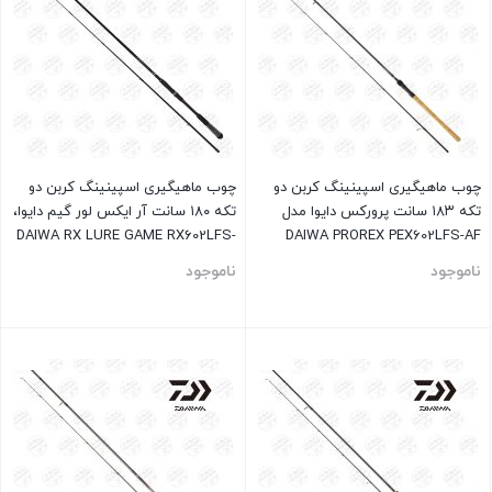
چوب ماهیگیری اسپینینگ کربن دو
چوب ماهیگیری اسپینینگ کربن دو
تکه ۱۸۳ سانت پرورکس دایوا مدل
تکه ۱۸۰ سانت آر ایکس لور گیم دایوا،
DAIWA RX LURE GAME RX602LFS-
DAIWA PROREX PEX602LFS-AF
AF
ناموجود
ناموجود
بستن
بستن