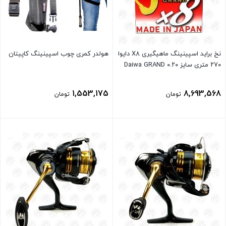
نخ براید اسپینینگ ماهیگیری X8 دایوا
هولدر کمری چوب اسپینینگ کاپیتان
۲۷۰ متری سایز ۰.۲۰ Daiwa GRAND
1,553,175
8,693,568
تومان
تومان
بستن
بستن