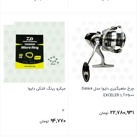
بستن
بستن
چرخ ماهیگیری دایوا مدل Daiwa
میکرو رینگ اشکی دایوا
EXCELER LT2500
4
22,780,931
تومان
94,770
تومان