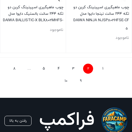
چوب ماهیگیری اسپینینگ کربن دو
چوب ماهیگیری اسپینینگ کربن دو
تکه ۲۴۴ سانت نینجا دایوا مدل
تکه ۲۴۴ سانت بالستیک دایوا مدل
DAIWA BALLISTIC-X BLX802MHFS-
DAIWA NINJA NJSP802HFSE-CF
AX
5
ناموجود
ناموجود
بستن
بستن
8
…
5
4
3
2
1
10
9
رفتن به بالا