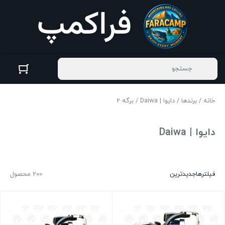
خانه
/
برندها
/
دایوا | Daiwa
/ برگه 2
دایوا | Daiwa
فیلترها
جدیدترین
200 محصول