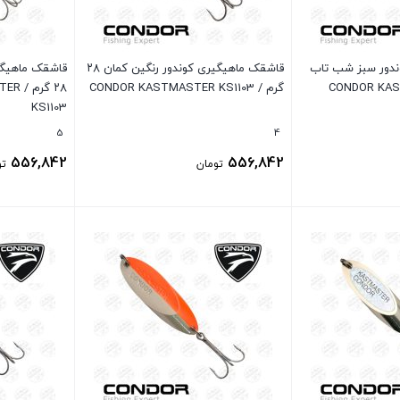
ندور سبز شب تاب
قاشقک ماهیگیری کوندور رنگین کمان ۲۸
قاشقک ماهیگیر
CONDOR KASTMAS
گرم / CONDOR KASTMASTER KS1103
۲۸ گر
KS1103
5
4
556,842
556,842
تومان
تو
بستن
بستن