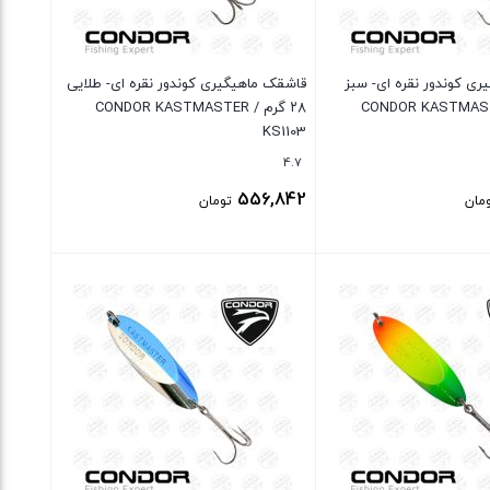
ی کوندور نقره ای- سبز
قاشقک ماهیگیری کوندور نقره ای- طلایی
م / CONDOR KASTMASTER
۲۸ گرم / CONDOR KASTMASTER
KS1103
4.7
556,842
مان
تومان
بستن