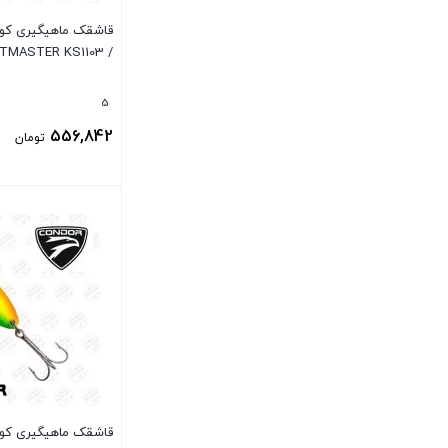
/ CONDOR KASTMASTER KS1103
5
556,842
تومان
بستن