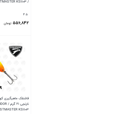
/ CONDOR KASTMASTER KS1103
4.5
556,842
تومان
بستن
قاشقک ماهیگیری کون
نارنجی ۲۱ گر
STMASTER KS1103