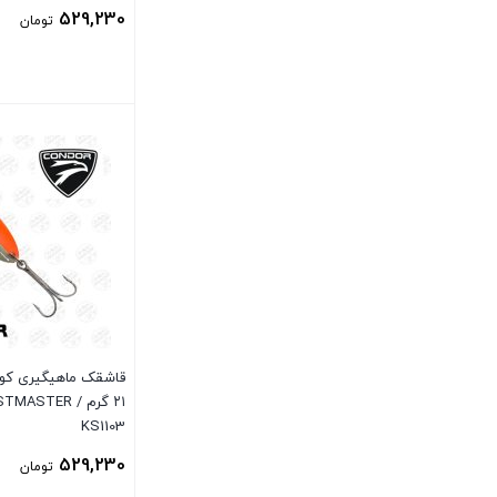
529,230
تومان
بستن
قاشقک ماهیگیری کوند
۲۱ گرم / TER
KS1103
529,230
تومان