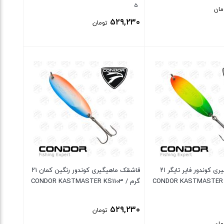
5
مان
529,230
تومان
بستن
قاشقک ماهیگیری کوندور فایر تایگر ۲۱
قاشقک ماهیگیری کوندور رنگین کمان ۲۱
گرم / CONDOR KASTMASTER KS1103
529,230
تومان