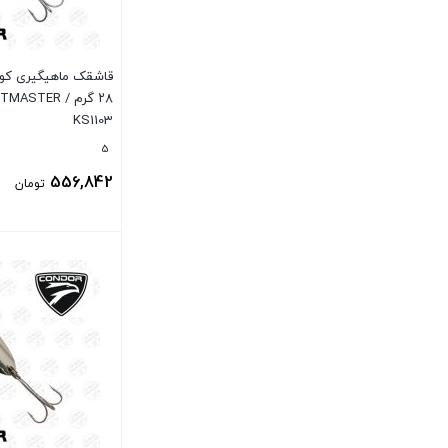
قاشقک ماهیگیری کو
۲۸ گرم / TER
KS1103
5
556,842
تومان
بستن