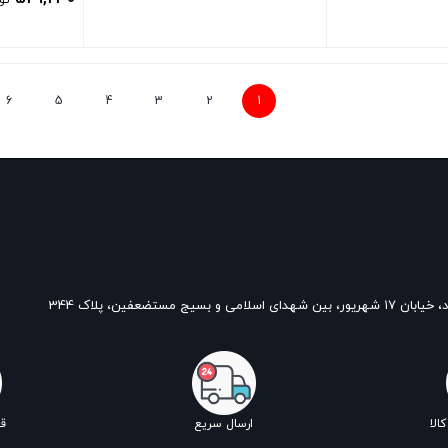
تو
بستن
بستن
6
5
4
3
2
1
و بسیج مستضعفین، پلاک 344
الا
ارسال سریع
ق