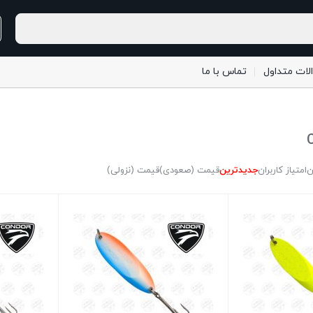
لات متداول
تماس با ما
ن
امتیاز کاربران
جدیدترین
قیمت (صعودی)
قیمت (نزولی)