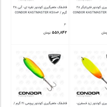
قاشقک ماهیگیری کوندور فایرتایگر ۲۸
قاشقک ماهیگیری کوندور نقره ای- آبی ۲۸
گرم / CONDOR KASTMASTER KS1103
4
556,842
مان
تومان
بستن
ری کوندور زرد فسفری-
قاشقک ماهیگیری کوندور پرچمی ۲۱ گرم /