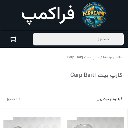
خانه
/
برندها
/ کارپ بیت |Carp Bait
کارپ بیت |Carp Bait
فیلترها
جدیدترین
2 محصول