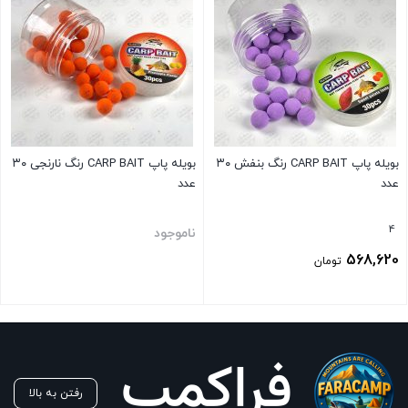
بویله پاپ CARP BAIT رنگ بنفش ۳۰
بویله پاپ CARP BAIT رنگ نارنجی ۳۰
عدد
عدد
4
ناموجود
568,620
تومان
بستن
بستن
رفتن به بالا