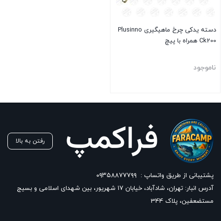
دسته یدکی چرخ ماهیگیری Plusinno
Ck200 همراه با پیچ
ناموجود
بستن
رفتن به بالا
پشتیبانی از طریق واتساپ :
۰۹۳۵۸۸۷۷۷۹۹
آدرس انبار: تهران، شادآباد، خیابان ١٧ شهریور، بین شهدای اسلامی و بسیج
مستضعفین، پلاک 344