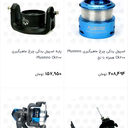
اسپول یدکی چرخ ماهیگیری Plusinno
پایه اسپول یدکی چرخ ماهیگیری
Ck200 همراه با نخ
Plusinno Ck200
157,950
208,494
تومان
تومان
بستن
بستن