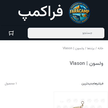
خانه
/
برندها
/ ولسون | Vlason
ولسون | Vlason
فیلترها
جدیدترین
1 محصول