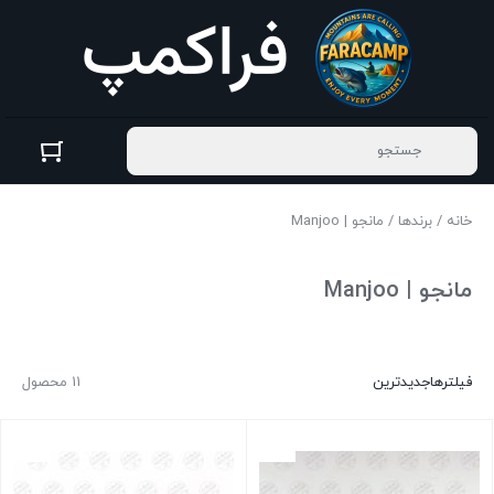
خانه
/
برندها
/ مانجو | Manjoo
مانجو | Manjoo
فیلترها
جدیدترین
11 محصول