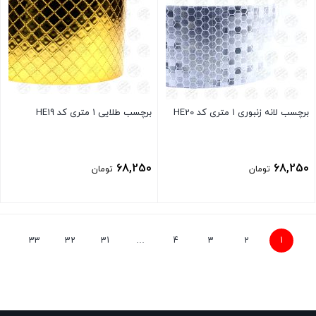
برچسب لانه زنبوری ۱ متری کد HE20
برچسب طلایی ۱ متری کد HE19
68,250
68,250
تومان
تومان
بستن
بستن
33
32
31
…
4
3
2
1