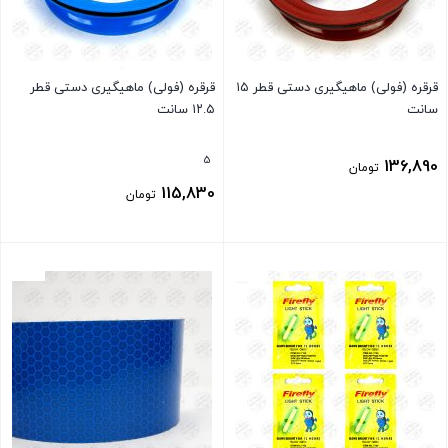
قرقره (فولی) ماهیگیری دستی قطر ۱۵
قرقره (فولی) ماهیگیری دستی قطر
سانت
۱۲.۵ سانت
5
136,890
تومان
115,830
تومان
بستن
بستن