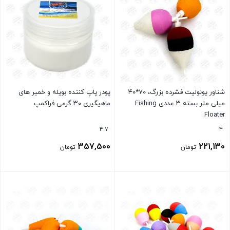
شناور یونولیت فشرده بزرگ، ۷۰*۴۰
پودر پاپ کننده بویله و خمیر های
میلی متر بسته ۳ عددی Fishing
ماهیگیری ۳۰ گرمی فراکمپ
Floater
4.7
4
357,500
221,130
تومان
تومان
بستن
بستن