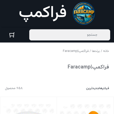
خانه
/
برندها
/ فراکمپ|Faracamp
فراکمپ|Faracamp
فیلترها
جدیدترین
658 محصول