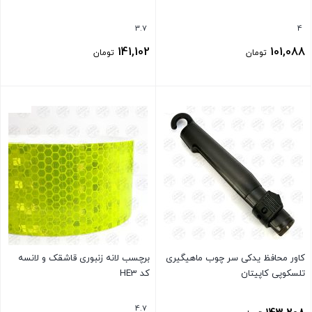
3.7
4
141,102
101,088
تومان
تومان
بستن
بستن
کاور محافظ یدکی سر چوب ماهیگیری
برچسب لانه زنبوری قاشقک و لانسه
تلسکوپی کاپیتان
کد HE3
4.7