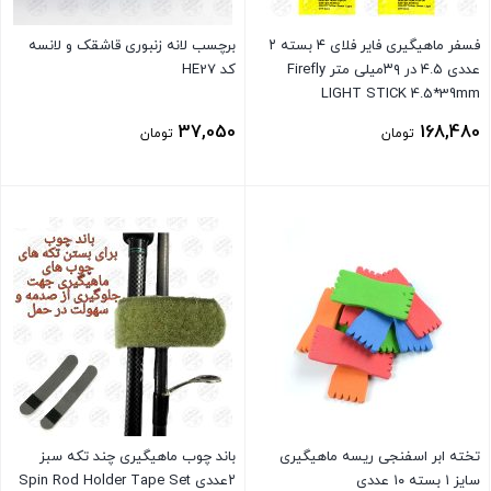
فسفر ماهیگیری فایر فلای ۴ بسته ۲
برچسب لانه زنبوری قاشقک و لانسه
عددی ۴.۵ در ۳۹میلی متر Firefly
کد HE27
LIGHT STICK 4.5*39mm
37,050
168,480
تومان
تومان
بستن
بستن
تخته ابر اسفنجی ریسه ماهیگیری
باند چوب ماهیگیری چند تکه سبز
سایز ۱ بسته ۱۰ عددی
۲عددی Spin Rod Holder Tape Set