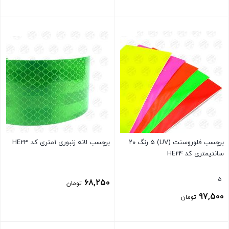
بستن
بستن
برچسب فلوروسنت (UV) ۵ رنگ ۲۰
برچسب لانه زنبوری ۱متری کد HE23
سانتیمتری کد HE24
5
68,250
تومان
97,500
تومان