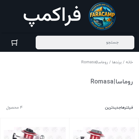
خانه
/
برندها
/ روماسا|Romasa
روماسا|Romasa
فیلترها
جدیدترین
4 محصول