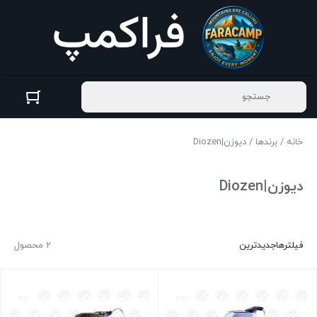
خانه
/
برندها
/ دیوزن|Diozen
دیوزن|Diozen
فیلترها
جدیدترین
2 محصول