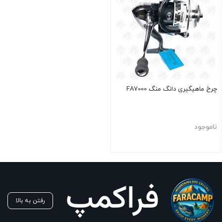
چرخ ماهیگیری دانگ منگ FA7000
ناموجود
بستن
رفتن به بالا