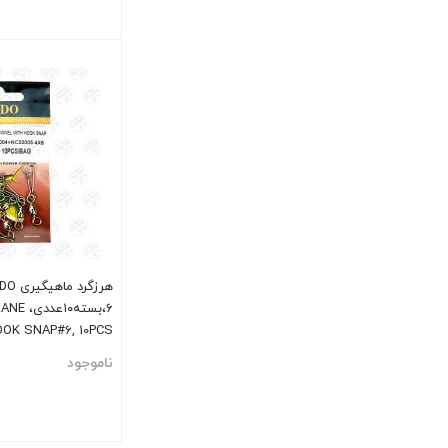
بستن
۶،بسته۰
OK SNAP#6, 10PCS
ناموجود