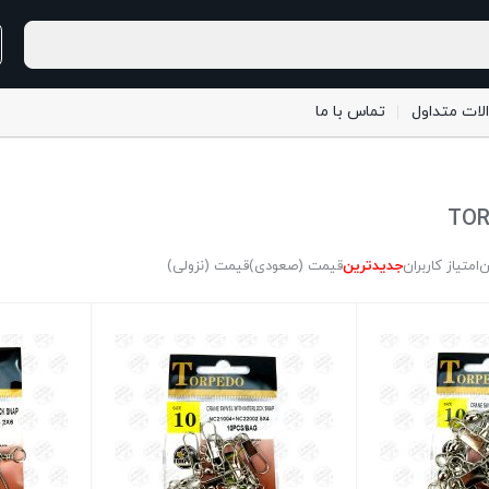
لات متداول
تماس با ما
ن
امتیاز کاربران
جدیدترین
قیمت (صعودی)
قیمت (نزولی)