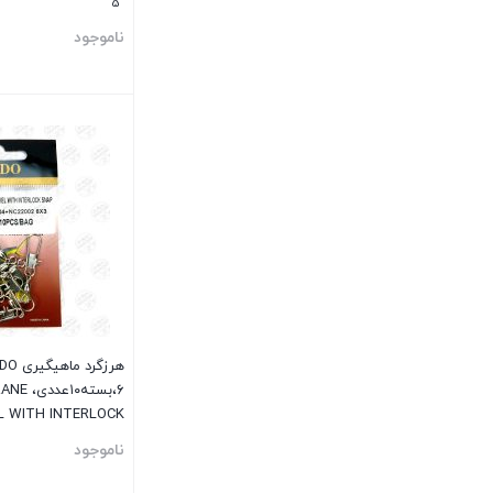
5
ناموجود
بستن
۶،بسته۰
L WITH INTERLOCK
SNAP#6,10PCS
ناموجود