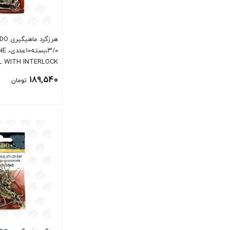
۳/۰،
L WITH INTERLOCK
SNAP#3/0,10PCS
189,540
تومان
بستن