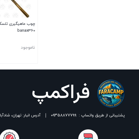
چوب ماهیگیری تلسک
banax360
ناموجود
بستن
پشتیبانی از طریق واتساپ :
۰۹۳۵۸۸۷۷۷۹۹
آدرس انبار: تهران، شادآباد، خیابان ١٧ شهریور، بین شهدای اسلامی 