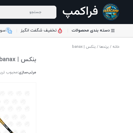
دسته بندی محصولات
تخفیف شگفت انگیز
سوا
خانه
/
برندها
/ بنکس | banax
بنکس | banax
مرتب‌سازی:
محبوب تری