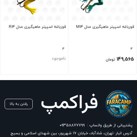
قورباغه اسپینر ماهیگیری مدل M14
قورباغه اسپینر ماهیگیری مدل R14
4
4
ناموجود
149,565
تومان
بستن
بستن
رفتن به بالا
پشتیبانی از طریق واتساپ :
۰۹۳۵۸۸۷۷۷۹۹
آدرس انبار: تهران، شادآباد، خیابان ١٧ شهریور، بین شهدای اسلامی و بسیج