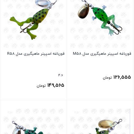
قورباغه اسپینر ماهیگیری مدل M58
قورباغه اسپینر ماهیگیری مدل R58
4.6
126,555
تومان
149,565
تومان
بستن
بستن