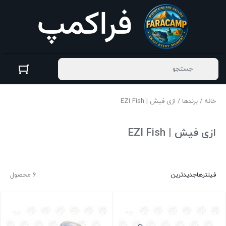
خانه
/
برندها
/ ازی فیش | EZI Fish
ازی فیش | EZI Fish
فیلترها
جدیدترین
6 محصول