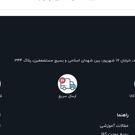
و بسیج مستضعفین، پلاک 344
الا
ارسال سریع
ق
راهنما
ا
مقالات آموزشی
ت
رویه عودت کالا